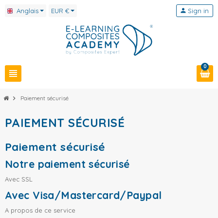
Anglais
EUR €
person
Sign in
0
view_headline
chevron_right
Paiement sécurisé
PAIEMENT SÉCURISÉ
Paiement sécurisé
Notre paiement sécurisé
Avec SSL
Avec Visa/Mastercard/Paypal
A propos de ce service