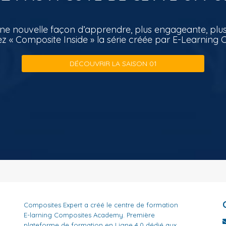
une nouvelle façon d’apprendre, plus engageante, plus
z « Composite Inside » la série créée par E-Learnin
DÉCOUVRIR LA SAISON 01
Composites Expert a créé le centre de formation
E-larning Composites Academy. Première
plateforme de formation en Ligne 4.0 dédié aux