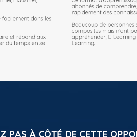
el, industriel,
Ce format d’apprentissag
abonnés de comprendre, a
rapidement des connaissan
 facilement dans les
Beaucoup de personnes so
composites mais n’ont pas
aire et répond aux
appréhender, E-Learning
ner du temps en se
Learning.
Z PAS À CÔTÉ DE CETTE OPPO