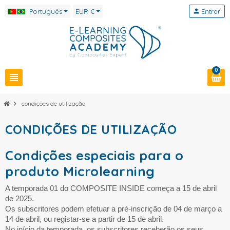
Português
EUR €
person
Entrar
0
view_headline
chevron_right
condições de utilização
CONDIÇÕES DE UTILIZAÇÃO
Condições especiais para o
produto Microlearning
A temporada 01 do COMPOSITE INSIDE começa a 15 de abril
de 2025.
Os subscritores podem efetuar a pré-inscrição de 04 de março a
14 de abril, ou registar-se a partir de 15 de abril.
No início da temporada, os subscritores receberão os seus