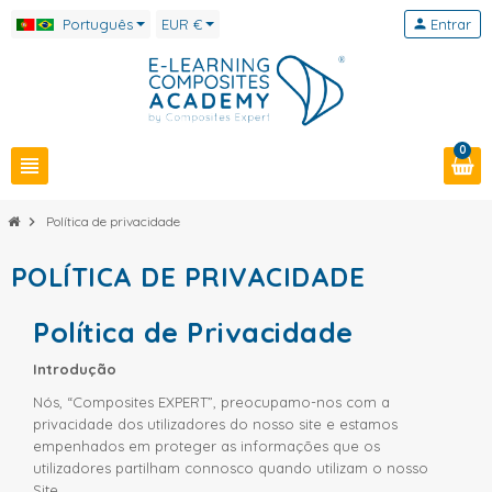
Português
EUR €
person
Entrar
0
view_headline
chevron_right
Política de privacidade
POLÍTICA DE PRIVACIDADE
Política de Privacidade
Introdução
Nós, “Composites EXPERT”, preocupamo-nos com a
privacidade dos utilizadores do nosso site e estamos
empenhados em proteger as informações que os
utilizadores partilham connosco quando utilizam o nosso
Site.